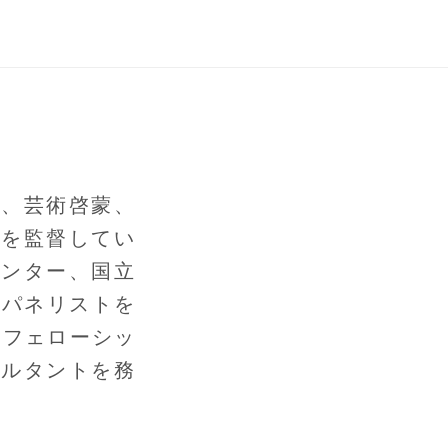
り、芸術啓蒙、
ムを監督してい
センター、国立
やパネリストを
 フェローシッ
サルタントを務