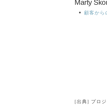
Marty 
顧客から
[出典] プ