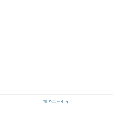
前のエッセイ