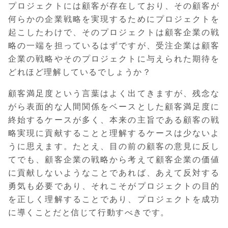
プロジェクトには顧客が存在しており、その顧客が
何らかの企業戦略を実現するためにプロジェクトを
起こしたわけで、そのプロジェクトは顧客企業の戦
略の一端を担っているはずですが、受注企業は顧客
企業の戦略やそのプロジェクトに与えられた期待を
どれほど理解しているでしょうか？
顧客満足度という言葉はよく出てきますが、残念な
がら表面的な人間関係をベースとした顧客満足度に
終始するケースが多く、本来の主旨である顧客の戦
略実現に貢献することと理解するケースは少ないよ
うに思えます。たとえ、目の前の顧客の意見に反し
てでも、顧客企業の戦略から考えて顧客企業の価値
に貢献しないようなことであれば、あえて反対する
勇気も必要であり、それこそがプロジェクトの目的
を正しく理解することであり、プロジェクトを成功
に導くことだと信じて行動すべきです。