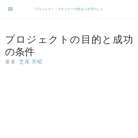
プロジェクト・マネジャーが知るべき97のこと
プロジェクトの目的と成功
の条件
著者:
芝尾 芳昭