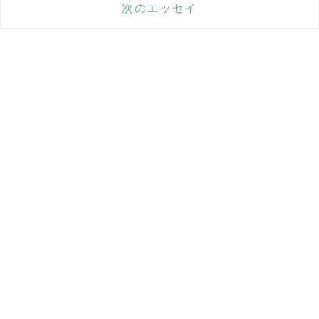
次のエッセイ