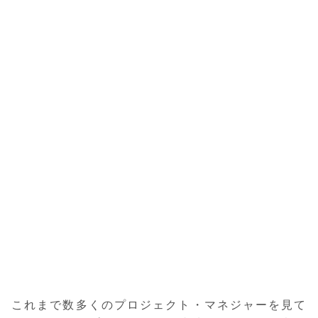
これまで数多くのプロジェクト・マネジャーを見て